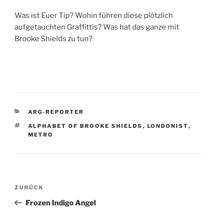
Was ist Euer Tip? Wohin führen diese plötzlich
aufgetauchten Graffittis? Was hat das ganze mit
Brooke Shields zu tun?
KATEGORIEN
ARG-REPORTER
SCHLAGWÖRTER
ALPHABET OF BROOKE SHIELDS
,
LONDONIST
,
METRO
Beitragsnavigation
Vorheriger
ZURÜCK
Beitrag
Frozen Indigo Angel