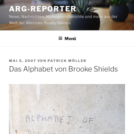
Zum
ARG-REPORTER
Inhalt
News, Nachrichten, Hintergrundberichte und mehr aus der
springen
Welt der Alternate Reality Games
Menü
VERÖFFENTLICHT
MAI 5, 2007
VON
PATRICK MÖLLER
AM
Das Alphabet von Brooke Shields