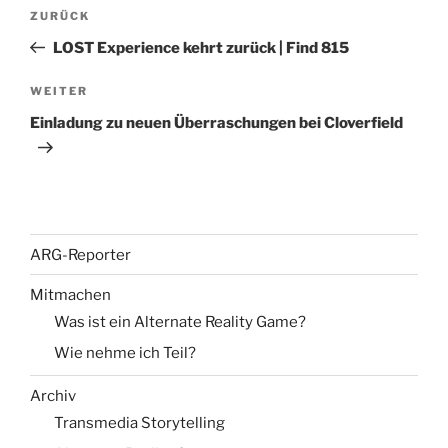
Beitragsnavigation
Vorheriger
ZURÜCK
Beitrag
LOST Experience kehrt zurück | Find 815
Nächster
WEITER
Beitrag
Einladung zu neuen Überraschungen bei Cloverfield
ARG-Reporter
Mitmachen
Was ist ein Alternate Reality Game?
Wie nehme ich Teil?
Archiv
Transmedia Storytelling