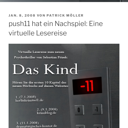
VERÖFFENTLICHT
JAN. 8, 2008
VON
PATRICK MÖLLER
AM
push11 hat ein Nachspiel: Eine
virtuelle Lesereise