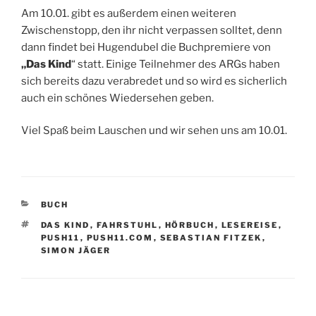
Am 10.01. gibt es außerdem einen weiteren
Zwischenstopp, den ihr nicht verpassen solltet, denn
dann findet bei Hugendubel die Buchpremiere von
„Das Kind
“ statt. Einige Teilnehmer des ARGs haben
sich bereits dazu verabredet und so wird es sicherlich
auch ein schönes Wiedersehen geben.
Viel Spaß beim Lauschen und wir sehen uns am 10.01.
KATEGORIEN
BUCH
SCHLAGWÖRTER
DAS KIND
,
FAHRSTUHL
,
HÖRBUCH
,
LESEREISE
,
PUSH11
,
PUSH11.COM
,
SEBASTIAN FITZEK
,
SIMON JÄGER