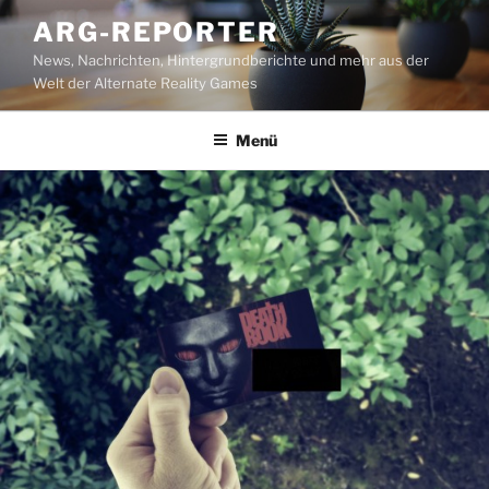
Zum
ARG-REPORTER
Inhalt
News, Nachrichten, Hintergrundberichte und mehr aus der
springen
Welt der Alternate Reality Games
Menü