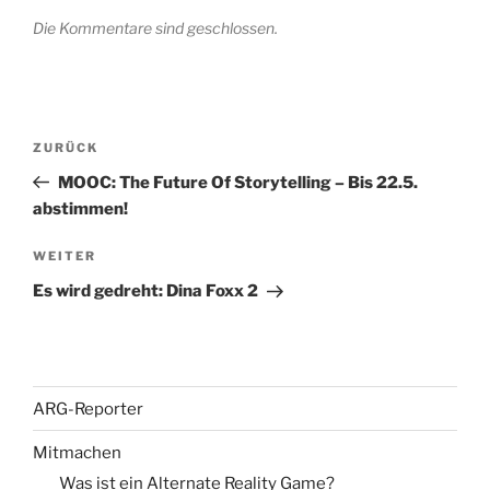
Die Kommentare sind geschlossen.
Beitragsnavigation
Vorheriger
ZURÜCK
Beitrag
MOOC: The Future Of Storytelling – Bis 22.5.
abstimmen!
Nächster
WEITER
Beitrag
Es wird gedreht: Dina Foxx 2
ARG-Reporter
Mitmachen
Was ist ein Alternate Reality Game?