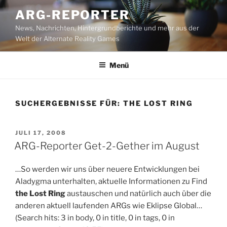
Zum
ARG-REPORTER
Inhalt
News, Nachrichten, Hintergrundberichte und mehr aus der
springen
Welt der Alternate Reality Games
Menü
SUCHERGEBNISSE FÜR:
THE LOST RING
VERÖFFENTLICHT
JULI 17, 2008
AM
ARG-Reporter Get-2-Gether im August
…So werden wir uns über neuere Entwicklungen bei
Aladygma unterhalten, aktuelle Informationen zu Find
the Lost Ring
austauschen und natürlich auch über die
anderen aktuell laufenden ARGs wie Eklipse Global…
(Search hits: 3 in body, 0 in title, 0 in tags, 0 in