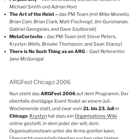
Michael Smith
und
Adrian Hon
)
The Art of the Heist –
das PM-Team (mit
Mike Monello,
Brian Cain, Brian Clark, Matt Fischvogt, Jim Gunshanan,
Gabriel Georgeian, and Dave Szulborski
)
MetaCortechs
– das PM-Team (mit
Steve Peters,
Krystyn Wells, Brooke Thompson, and Sean Stacey
)
There is No Such Thing as an ARG
– Gast Referentin:
Jane McGonigal
ARGFest Chicago 2006
Nun steht das
ARGFest 2006
auf dem Programm. Der
ebenfalls dreitägige Event findet an einem Juli-
Wochenende statt, und zwar vom
21. bis 23. Juli
in
Chicago
.
Krystyn
hat dazu ein
Organisations-Wiki
online gestellt, in dem jeder der will, dem
Organisationsteam unter die Arme greifen kann,
Übernachtungsmöglichkeiten suchen oder bieten