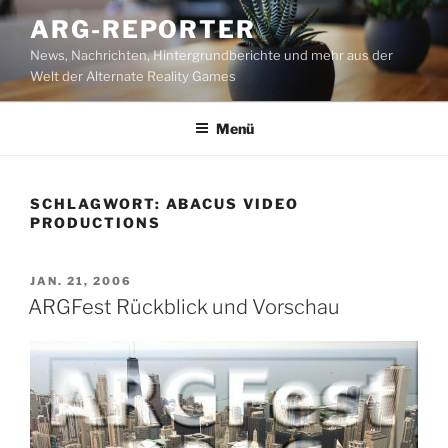
Zum
ARG-REPORTER
Inhalt
News, Nachrichten, Hintergrundberichte und mehr aus der
springen
Welt der Alternate Reality Games
Menü
SCHLAGWORT:
ABACUS VIDEO
PRODUCTIONS
VERÖFFENTLICHT
JAN. 21, 2006
AM
ARGFest Rückblick und Vorschau