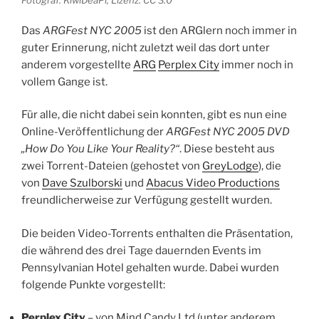
Fotograf: KiwiDeaPi, Lizenz: CC 3.0
Das
ARGFest NYC 2005
ist den ARGlern noch immer in
guter Erinnerung, nicht zuletzt weil das dort unter
anderem vorgestellte
ARG
Perplex City
immer noch in
vollem Gange ist.
Für alle, die nicht dabei sein konnten, gibt es nun eine
Online-Veröffentlichung der
ARGFest NYC 2005 DVD
„How Do You Like Your Reality?“
. Diese besteht aus
zwei Torrent-Dateien (gehostet von
GreyLodge
), die
von
Dave Szulborski
und
Abacus Video Productions
freundlicherweise zur Verfügung gestellt wurden.
Die beiden Video-Torrents enthalten die Präsentation,
die während des drei Tage dauernden Events im
Pennsylvanian Hotel gehalten wurde. Dabei wurden
folgende Punkte vorgestellt:
Perplex City
– von Mind Candy Ltd (unter anderem