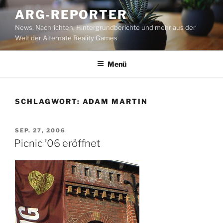
Zum
ARG-REPORTER
Inhalt
News, Nachrichten, Hintergrundberichte und mehr aus der
springen
Welt der Alternate Reality Games
Menü
SCHLAGWORT:
ADAM MARTIN
VERÖFFENTLICHT
SEP. 27, 2006
AM
Picnic ’06 eröffnet