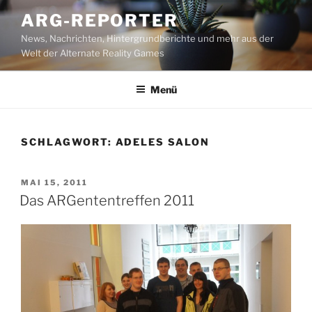
Zum
ARG-REPORTER
Inhalt
News, Nachrichten, Hintergrundberichte und mehr aus der
springen
Welt der Alternate Reality Games
Menü
SCHLAGWORT:
ADELES SALON
VERÖFFENTLICHT
MAI 15, 2011
AM
Das ARGententreffen 2011