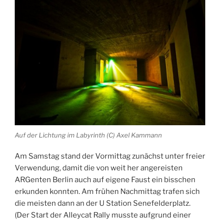
Auf der Lichtung im Labyrinth (C) Axel Kammann
Am Samstag stand der Vormittag zunächst unter freier
Verwendung, damit die von weit her angereisten
ARGenten Berlin auch auf eigene Faust ein bisschen
erkunden konnten. Am frühen Nachmittag trafen sich
die meisten dann an der U Station Senefelderplatz.
(Der Start der Alleycat Rally musste aufgrund einer