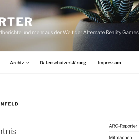
RTER
dberichte und mehr aus der Welt der Alternate Reality Games
Archiv
Datenschutzerklärung
Impressum
INFELD
ARG-Reporter
htnis
Mitmachen