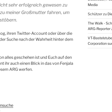
icht sehr erfolgreich gewesen zu
Media
 zu meiner Großmutter fahren, um
Schützer
zu
Di
stöbern.
The Walk - Schr
ARG-Reporter
log, ihren Twitter-Account oder über die
VT-Bastelstube 
er Suche nach der Wahrheit hinter dem
Corporation suc
n alles geschehen ist und Euch auf den
nt ihr auch einen Blick in das von Fenjala
esem ARG werfen.
ensuche
r