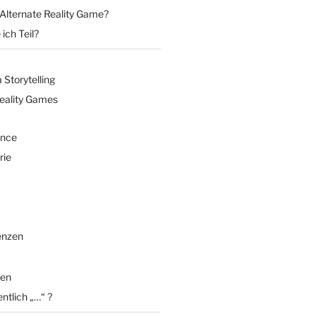
 Alternate Reality Game?
ich Teil?
Storytelling
Reality Games
ence
rie
enzen
en
entlich „…“ ?