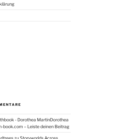
klärung
MENTARE
thbook - Dorothea MartinDorothea
-book.com – Leiste deinen Beitrag
rltrees
zu
Storyworlds Across