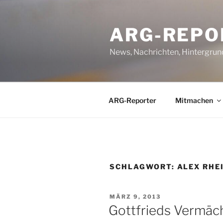
Zum
Inhalt
ARG-REPO
springen
News, Nachrichten, Hintergrun
ARG-Reporter
Mitmachen
SCHLAGWORT:
ALEX RHE
VERÖFFENTLICHT
MÄRZ 9, 2013
AM
Gottfrieds Vermäc