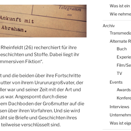
Was ist ein
Wie nehme 
Archiv
Transmedia 
Alternate 
Rheinfeldt (26) recherchiert für ihre
Buch
schichten und Stoffe. Dabei liegt ihr
Experi
mmersiven Fiktion“.
Film/Se
TV
 und die beiden über ihre Fortschritte
Events
mutter von ihrem Ururururgroßvater, der
ller war und seiner Zeit mit der Art und
Awards
us war. Angespornt durch diese
Konfer
 dem Dachboden der Großmutter auf die
Interviews
en über ihren Vorfahren. Und sie wird
Unternehm
päht sie Briefe und Geschichten ihres
Was ist eig
teilweise verschlüsselt sind.