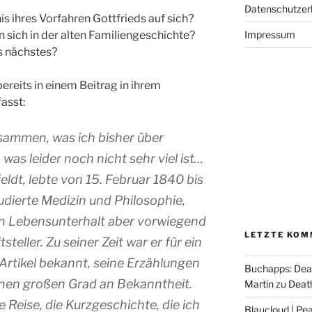
Datenschutzer
 ihres Vorfahren Gottfrieds auf sich?
Impressum
sich in der alten Familiengeschichte?
s nächstes?
ereits in einem Beitrag in ihrem
asst:
usammen, was ich bisher über
was leider noch nicht sehr viel ist…
eldt, lebte von 15. Februar 1840 bis
udierte Medizin und Philosophie,
n Lebensunterhalt aber vorwiegend
LETZTE KOM
tsteller. Zu seiner Zeit war er für ein
Artikel bekannt, seine Erzählungen
Buchapps: Dea
einen großen Grad an Bekanntheit.
Martin
zu
Death
Reise, die Kurzgeschichte, die ich
Blaucloud | Pea