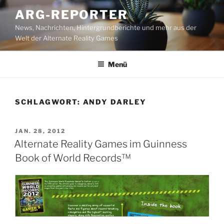
Zum
ARG-REPORTER
Inhalt
News, Nachrichten, Hintergrundberichte und mehr aus der
springen
Welt der Alternate Reality Games
Menü
SCHLAGWORT:
ANDY DARLEY
VERÖFFENTLICHT
JAN. 28, 2012
AM
Alternate Reality Games im Guinness
Book of World Records™