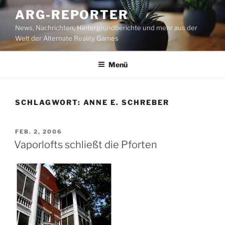
Zum
ARG-REPORTER
Inhalt
News, Nachrichten, Hintergrundberichte und mehr aus der
springen
Welt der Alternate Reality Games
Menü
SCHLAGWORT:
ANNE E. SCHREBER
VERÖFFENTLICHT
FEB. 2, 2006
AM
Vaporlofts schließt die Pforten