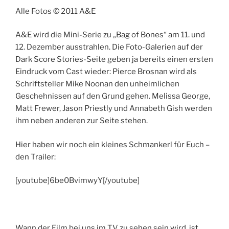
Alle Fotos © 2011 A&E
A&E wird die Mini-Serie zu „Bag of Bones“ am 11. und
12. Dezember ausstrahlen. Die Foto-Galerien auf der
Dark Score Stories-Seite geben ja bereits einen ersten
Eindruck vom Cast wieder: Pierce Brosnan wird als
Schriftsteller Mike Noonan den unheimlichen
Geschehnissen auf den Grund gehen. Melissa George,
Matt Frewer, Jason Priestly und Annabeth Gish werden
ihm neben anderen zur Seite stehen.
Hier haben wir noch ein kleines Schmankerl für Euch –
den Trailer:
[youtube]6be0BvimwyY[/youtube]
Wann der Film bei uns im TV zu sehen sein wird, ist