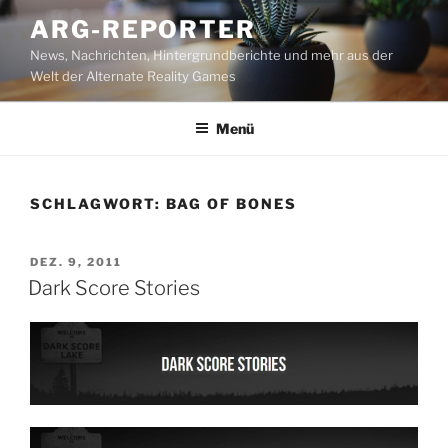
Zum
ARG-REPORTER
Inhalt
News, Nachrichten, Hintergrundberichte und mehr aus der
springen
Welt der Alternate Reality Games
Menü
SCHLAGWORT:
BAG OF BONES
VERÖFFENTLICHT
DEZ. 9, 2011
AM
Dark Score Stories