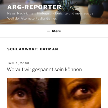
Zum
ARG-REPORTER
Inhalt
News, Nachrichten, Hintergrundberichte und mehr aus der
springen
Welt der Alternate Reality Games
Menü
SCHLAGWORT:
BATMAN
VERÖFFENTLICHT
JAN. 1, 2008
AM
Worauf wir gespannt sein können…