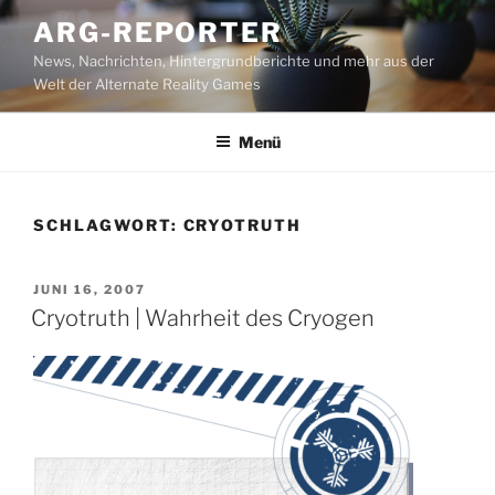
Zum
ARG-REPORTER
Inhalt
News, Nachrichten, Hintergrundberichte und mehr aus der
springen
Welt der Alternate Reality Games
Menü
SCHLAGWORT:
CRYOTRUTH
VERÖFFENTLICHT
JUNI 16, 2007
AM
Cryotruth | Wahrheit des Cryogen