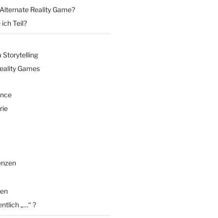
 Alternate Reality Game?
ich Teil?
Storytelling
Reality Games
ence
rie
enzen
en
entlich „…“ ?