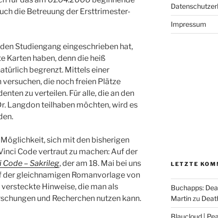
Datenschutzer
auch die Betreuung der Ersttrimester-
Impressum
r den Studiengang eingeschrieben hat,
e Karten haben, denn die heiß
türlich begrenzt. Mittels einer
versuchen, die noch freien Plätze
nten zu verteilen. Für alle, die an den
Dr. Langdon teilhaben möchten, wird es
den.
 Möglichkeit, sich mit den bisherigen
inci Code vertraut zu machen: Auf der
 Code – Sakrileg
, der am 18. Mai bei uns
LETZTE KOM
uf der gleichnamigen Romanvorlage von
e versteckte Hinweise, die man als
Buchapps: Dea
rschungen und Recherchen nutzen kann.
Martin
zu
Death
Blaucloud | Pea