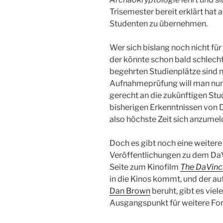
Trisemester bereit erklärt hat 
Studenten zu übernehmen.
Wer sich bislang noch nicht fü
der könnte schon bald schlecht
begehrten Studienplätze sind na
Aufnahmeprüfung will man nun 
gerecht an die zukünftigen Stude
bisherigen Erkenntnissen von 
also höchste Zeit sich anzumel
Doch es gibt noch eine weitere
Veröffentlichungen zu dem DaV
Seite zum Kinofilm
The DaVinci
in die Kinos kommt, und der a
Dan Brown
beruht, gibt es viel
Ausgangspunkt für weitere Fo