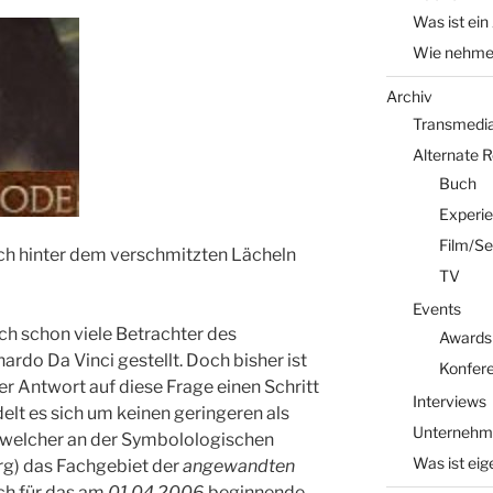
Was ist ein
Wie nehme 
Archiv
Transmedia 
Alternate 
Buch
Experi
Film/Se
ch hinter dem verschmitzten Lächeln
TV
Events
ich schon viele Betrachter des
Awards
do Da Vinci gestellt. Doch bisher ist
Konfer
r Antwort auf diese Frage einen Schritt
Interviews
lt es sich um keinen geringeren als
Unternehm
, welcher an der Symbolologischen
Was ist eig
rg) das Fachgebiet der
angewandten
ich für das am
01.04.2006
beginnende