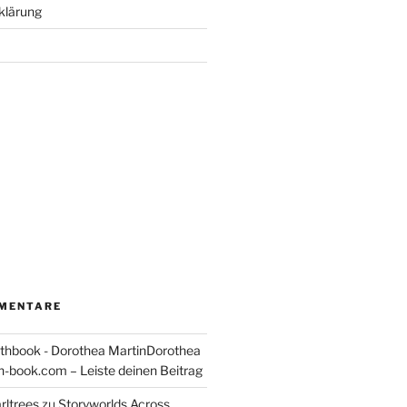
klärung
MENTARE
thbook - Dorothea MartinDorothea
-book.com – Leiste deinen Beitrag
rltrees
zu
Storyworlds Across