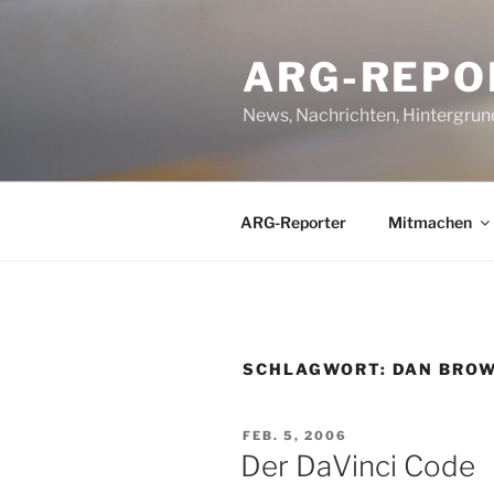
Zum
Inhalt
ARG-REPO
springen
News, Nachrichten, Hintergrun
ARG-Reporter
Mitmachen
SCHLAGWORT:
DAN BRO
VERÖFFENTLICHT
FEB. 5, 2006
AM
Der DaVinci Code