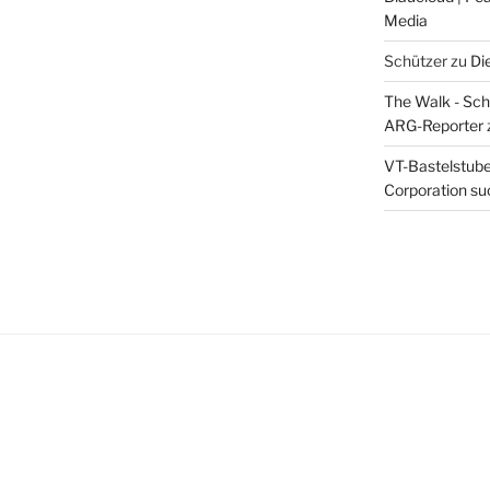
Media
Schützer
zu
Di
The Walk - Schr
ARG-Reporter
VT-Bastelstube 
Corporation suc