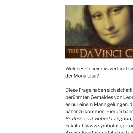
Welches Geheimnis verbirgt si
der Mona Lisa?
Diese Frage haben sich sicherl
berühmten Gemäldes von Leonar
es nur einem Mann gelungen, de
näher zu kommen. Hierbei hande
Professor Dr. Robert Langdon
Fakultät (www.symbolologie.o
Archäokryptologie
lehrt und s