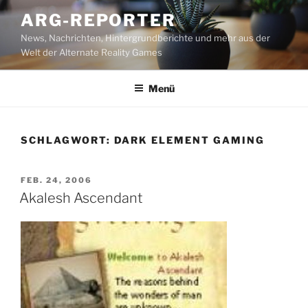
Zum
ARG-REPORTER
Inhalt
News, Nachrichten, Hintergrundberichte und mehr aus der
springen
Welt der Alternate Reality Games
Menü
SCHLAGWORT:
DARK ELEMENT GAMING
VERÖFFENTLICHT
FEB. 24, 2006
AM
Akalesh Ascendant