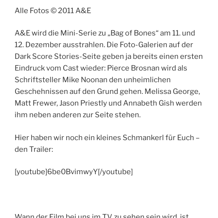
Alle Fotos © 2011 A&E
A&E wird die Mini-Serie zu „Bag of Bones“ am 11. und
12. Dezember ausstrahlen. Die Foto-Galerien auf der
Dark Score Stories-Seite geben ja bereits einen ersten
Eindruck vom Cast wieder: Pierce Brosnan wird als
Schriftsteller Mike Noonan den unheimlichen
Geschehnissen auf den Grund gehen. Melissa George,
Matt Frewer, Jason Priestly und Annabeth Gish werden
ihm neben anderen zur Seite stehen.
Hier haben wir noch ein kleines Schmankerl für Euch –
den Trailer:
[youtube]6be0BvimwyY[/youtube]
Wann der Film bei uns im TV zu sehen sein wird, ist