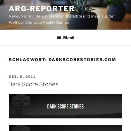
Zum
ARG-REPORTER
Inhalt
News, Nachrichten, Hintergrundberichte und mehr aus der
springen
Welt der Alternate Reality Games
Menü
SCHLAGWORT:
DARKSCORESTORIES.COM
VERÖFFENTLICHT
DEZ. 9, 2011
AM
Dark Score Stories