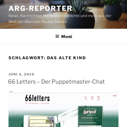
Zum
ARG-REPORTER
Inhalt
News, Nachrichten, Hintergrundberichte und mehr aus der
springen
Welt der Alternate Reality Games
Menü
SCHLAGWORT:
DAS ALTE KIND
VERÖFFENTLICHT
JUNI 2, 2010
AM
66 Letters – Der Puppetmaster-Chat