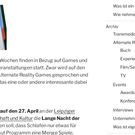
Was ist ein
Wie nehme 
Archiv
Transmedia 
Alternate 
Buch
Experi
Wochen finden in Bezug auf Games und
Film/Se
ranstaltungen statt. Zwar wird auf den
Alternate Reality Games gesprochen und
TV
 das eine oder andere interessante dabei
Events
Awards
Konfer
Interviews
 auf den 27. April
an der
Leipziger
haft und Kultur
die
Lange Nacht der
Unternehm
gen soll, dass Schlafen nur etwas für
Was ist eig
laut Programm eine Menge Spiele,