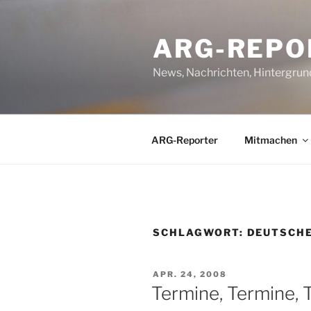
Zum
Inhalt
ARG-REPO
springen
News, Nachrichten, Hintergrun
ARG-Reporter
Mitmachen
SCHLAGWORT:
DEUTSCH
VERÖFFENTLICHT
APR. 24, 2008
AM
Termine, Termine, 