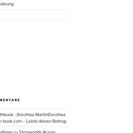
klärung
MENTARE
thbook - Dorothea MartinDorothea
-book.com – Leiste deinen Beitrag
rltrees
zu
Storyworlds Across