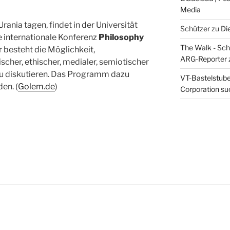
Media
rania tagen, findet in der Universität
Schützer
zu
Di
e internationale Konferenz
Philosophy
The Walk - Schr
er besteht die Möglichkeit,
ARG-Reporter
cher, ethischer, medialer, semiotischer
zu diskutieren. Das Programm dazu
VT-Bastelstube 
en. (
Golem.de
)
Corporation suc