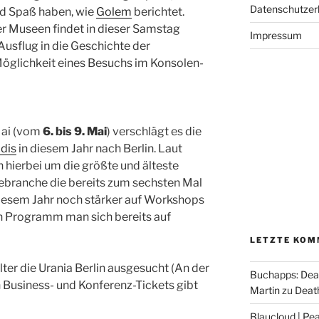
Datenschutzer
nd Spaß haben, wie
Golem
berichtet.
r Museen findet in dieser Samstag
Impressum
usflug in die Geschichte der
Möglichkeit eines Besuchs im Konsolen-
Mai (vom
6. bis 9. Mai
) verschlägt es die
dis
in diesem Jahr nach Berlin. Laut
h hierbei um die größte und älteste
ebranche die bereits zum sechsten Mal
 diesem Jahr noch stärker auf Workshops
n Programm man sich bereits auf
LETZTE KOM
lter die Urania Berlin ausgesucht (An der
Buchapps: Dea
n Business- und Konferenz-Tickets gibt
Martin
zu
Death
Blaucloud | Pea