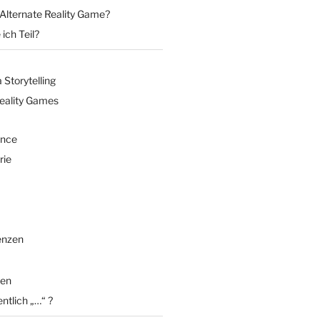
 Alternate Reality Game?
ich Teil?
Storytelling
Reality Games
ence
rie
enzen
en
entlich „…“ ?