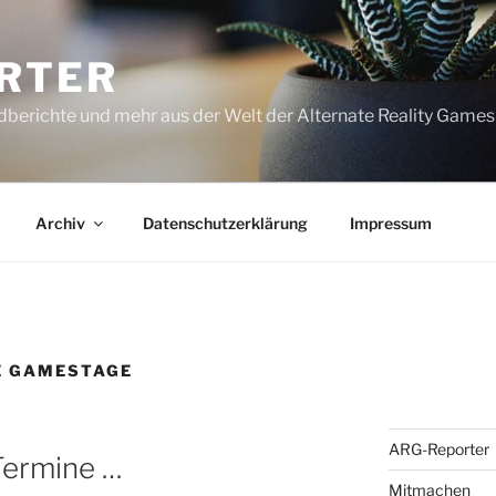
RTER
dberichte und mehr aus der Welt der Alternate Reality Games
Archiv
Datenschutzerklärung
Impressum
E GAMESTAGE
ARG-Reporter
Termine …
Mitmachen