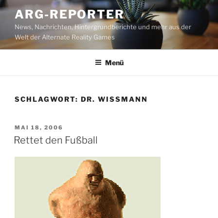
Zum
ARG-REPORTER
Inhalt
News, Nachrichten, Hintergrundberichte und mehr aus der
springen
Welt der Alternate Reality Games
Menü
SCHLAGWORT:
DR. WISSMANN
VERÖFFENTLICHT
MAI 18, 2006
AM
Rettet den Fußball