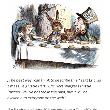
„The best way I can think to describe this,“
sagt Eric,
„is
a massive ‚Puzzle Party’Eric Harshbargers
Puzzle
Parties
like I’ve hosted in the past, but it will be
available to everyone on the web.“
Nach seinen jetzigen Plänen wird diese Onlin-Puzzle