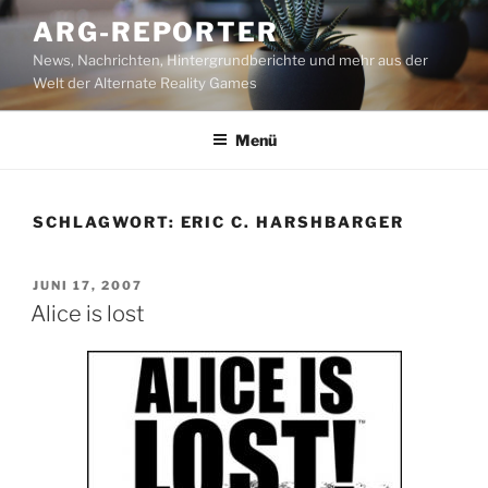
Zum
ARG-REPORTER
Inhalt
News, Nachrichten, Hintergrundberichte und mehr aus der
springen
Welt der Alternate Reality Games
Menü
SCHLAGWORT:
ERIC C. HARSHBARGER
VERÖFFENTLICHT
JUNI 17, 2007
AM
Alice is lost