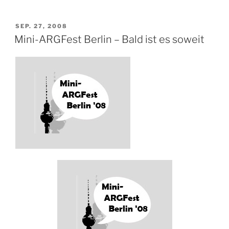
VERÖFFENTLICHT
SEP. 27, 2008
AM
Mini-ARGFest Berlin – Bald ist es soweit