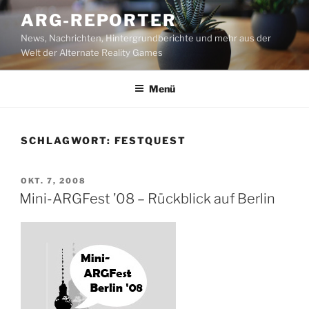
Zum
ARG-REPORTER
Inhalt
News, Nachrichten, Hintergrundberichte und mehr aus der
springen
Welt der Alternate Reality Games
Menü
SCHLAGWORT:
FESTQUEST
VERÖFFENTLICHT
OKT. 7, 2008
AM
Mini-ARGFest ’08 – Rückblick auf Berlin