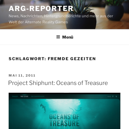
Zum
ARG-REPORTER
Inhalt
News, Nachrichten, Hintergrundberichte und mehr aus der
springen
Welt der Alternate Reality Games
Menü
SCHLAGWORT:
FREMDE GEZEITEN
VERÖFFENTLICHT
MAI 11, 2011
AM
Project Shiphunt: Oceans of Treasure