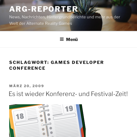
Zum
ARG-REPORTER
Inhalt
News, Nachrichten, Hintergrundberichte und mehr aus der
springen
Welt der Alternate Reality Games
Menü
SCHLAGWORT:
GAMES DEVELOPER
CONFERENCE
VERÖFFENTLICHT
MÄRZ 20, 2009
AM
Es ist wieder Konferenz- und Festival-Zeit!