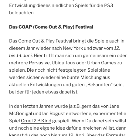
Entwicklung dieses niedlichen Spiels für die PS3
beleuchten.
Das COAP (Come Out & Play) Festival
Das Come Out & Play Festival bringt die Spiele auch in
diesem Jahr wieder nach New York und zwar vom
12.
bis 14. Juni.
Hier trifft man sich um gemeinsam ein oder
mehrere Pervasive, Ubiquitous oder Urban Games zu
spielen. Die noch nicht festgelegten Spielpläne
werden sicher wieder eine bunte Mischung aus
aktuellen Entwicklungen und guten „Bekannten“ sein,
bei der für jeden etwas dabei ist.
In den letzten Jahren wurde ja z.B. gern das von Jane
McGonigal und Ian Bogust entworfene, experimentelle
Spiel
Cruel 2 B Kind
gespielt. Wenn Du dabei sein willst
und noch eine eigene Idee dafür einreichen willst, dann
kannst du das noch bis zum 19. April über das
Formular