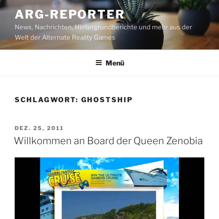
Zum
ARG-REPORTER
Inhalt
News, Nachrichten, Hintergrundberichte und mehr aus der
springen
Welt der Alternate Reality Games
Menü
SCHLAGWORT:
GHOSTSHIP
VERÖFFENTLICHT
DEZ. 25, 2011
AM
Willkommen an Board der Queen Zenobia