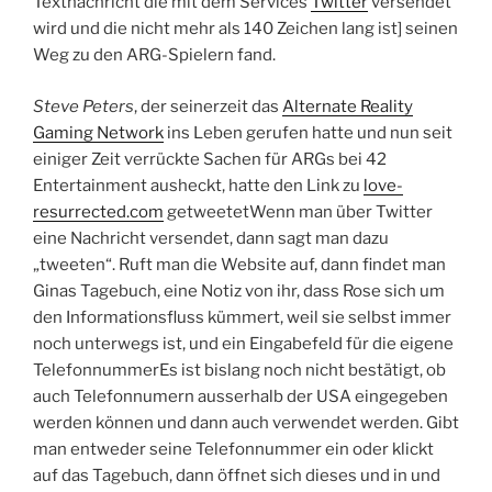
Textnachricht die mit dem Services
Twitter
versendet
wird und die nicht mehr als 140 Zeichen lang ist] seinen
Weg zu den ARG-Spielern fand.
Steve Peters
, der seinerzeit das
Alternate Reality
Gaming Network
ins Leben gerufen hatte und nun seit
einiger Zeit verrückte Sachen für ARGs bei 42
Entertainment ausheckt, hatte den Link zu
love-
resurrected.com
getweetetWenn man über Twitter
eine Nachricht versendet, dann sagt man dazu
„tweeten“. Ruft man die Website auf, dann findet man
Ginas Tagebuch, eine Notiz von ihr, dass Rose sich um
den Informationsfluss kümmert, weil sie selbst immer
noch unterwegs ist, und ein Eingabefeld für die eigene
TelefonnummerEs ist bislang noch nicht bestätigt, ob
auch Telefonnumern ausserhalb der USA eingegeben
werden können und dann auch verwendet werden. Gibt
man entweder seine Telefonnummer ein oder klickt
auf das Tagebuch, dann öffnet sich dieses und in und