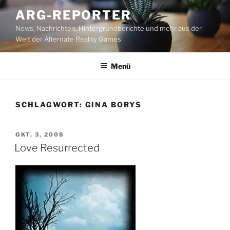
Zum
ARG-REPORTER
Inhalt
News, Nachrichten, Hintergrundberichte und mehr aus der
springen
Welt der Alternate Reality Games
Menü
SCHLAGWORT:
GINA BORYS
VERÖFFENTLICHT
OKT. 3, 2008
AM
Love Resurrected