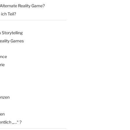
 Alternate Reality Game?
ich Teil?
Storytelling
Reality Games
ence
rie
enzen
en
entlich „…“ ?