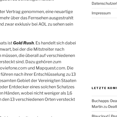
Datenschutzer
ter Vertrag genommen, eine neuartige
Impressum
 mehr über das Fernsehen ausgestrahlt
nd zwar exklusiv bei AOL zu sehen sein
ats ist
Gold Rush
. Es handelt sich dabei
art, bei der die Mitstreiter nach
müssen, die überall auf verschiedenen
rsteckt sind. Dazu gehören zum
Moviefone.com und Mapquest.com. Die
 führen nach ihrer Entschlüsselung zu 13
gesamten Gebiet der Vereinigten Staaten
eder Entdecker eines solchen Schatzes
LETZTE KOM
den Händen, wobei nicht weniger als 1,6
n den 13 verschiedenen Orten versteckt
Buchapps: Dea
Martin
zu
Death
Blaucloud | Pea