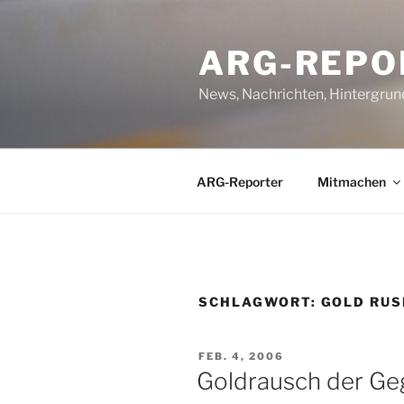
Zum
Inhalt
ARG-REPO
springen
News, Nachrichten, Hintergrun
ARG-Reporter
Mitmachen
SCHLAGWORT:
GOLD RUS
VERÖFFENTLICHT
FEB. 4, 2006
AM
Goldrausch der G