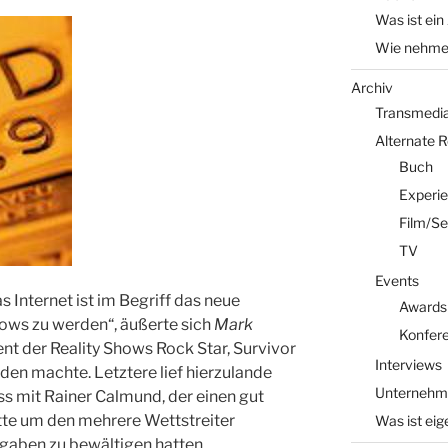
Was ist ein
Wie nehme 
Archiv
Transmedia 
Alternate 
Buch
Experi
Film/Se
TV
Events
s Internet ist im Begriff das neue
Awards
ws zu werden“, äußerte sich
Mark
Konfer
zent der Reality Shows Rock Star, Survivor
Interviews
den machte. Letztere lief hierzulande
Unternehm
ss mit Rainer Calmund, der einen gut
tte um den mehrere Wettstreiter
Was ist eig
gaben zu bewältigen hatten.