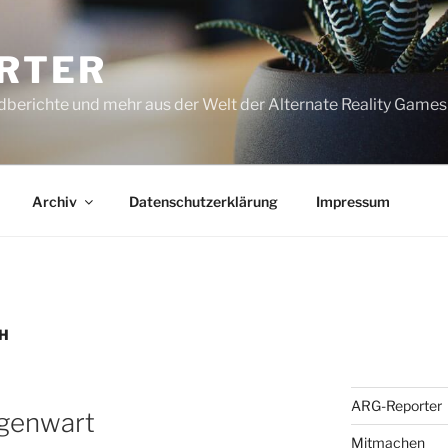
RTER
dberichte und mehr aus der Welt der Alternate Reality Games
Archiv
Datenschutzerklärung
Impressum
H
ARG-Reporter
egenwart
Mitmachen