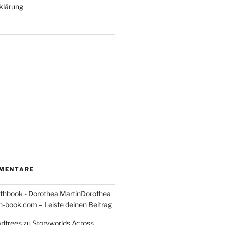
klärung
MENTARE
thbook - Dorothea MartinDorothea
-book.com – Leiste deinen Beitrag
rltrees
zu
Storyworlds Across