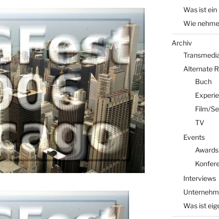
Was ist ein
Wie nehme 
Archiv
Transmedia 
Alternate 
Buch
Experi
Film/Se
TV
Events
Awards
Konfer
Interviews
Unternehm
Was ist eig