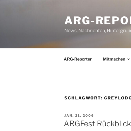
Zum
Inhalt
ARG-REPO
springen
News, Nachrichten, Hintergrun
ARG-Reporter
Mitmachen
SCHLAGWORT:
GREYLOD
VERÖFFENTLICHT
JAN. 21, 2006
AM
ARGFest Rückblick