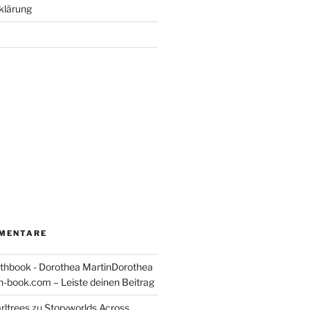
klärung
MENTARE
thbook - Dorothea MartinDorothea
-book.com – Leiste deinen Beitrag
rltrees
zu
Storyworlds Across