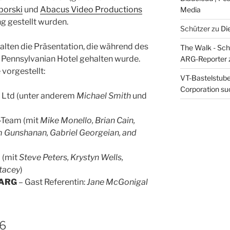
borski
und
Abacus Video Productions
Media
g gestellt wurden.
Schützer
zu
Di
alten die Präsentation, die während des
The Walk - Schr
 Pennsylvanian Hotel gehalten wurde.
ARG-Reporter
vorgestellt:
VT-Bastelstube 
Corporation suc
 Ltd (unter anderem
Michael Smith
und
-Team (mit
Mike Monello, Brian Cain,
im Gunshanan, Gabriel Georgeian, and
 (mit
Steve Peters, Krystyn Wells,
tacey
)
n ARG
– Gast Referentin:
Jane McGonigal
6