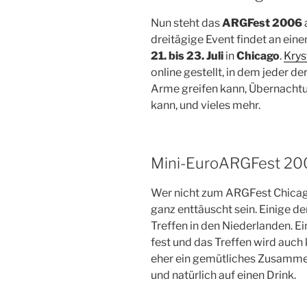
Nun steht das
ARGFest 2006
dreitägige Event findet an ei
21. bis 23. Juli
in
Chicago
.
Krys
online gestellt, in dem jeder d
Arme greifen kann, Übernacht
kann, und vieles mehr.
Mini-EuroARGFest 20
Wer nicht zum ARGFest Chica
ganz enttäuscht sein. Einige d
Treffen in den Niederlanden. E
fest und das Treffen wird auch
eher ein gemütliches Zusamme
und natürlich auf einen Drink.