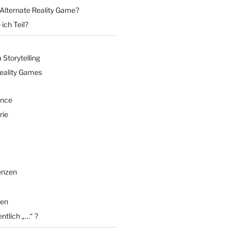
 Alternate Reality Game?
ich Teil?
Storytelling
Reality Games
ence
rie
enzen
en
entlich „…“ ?