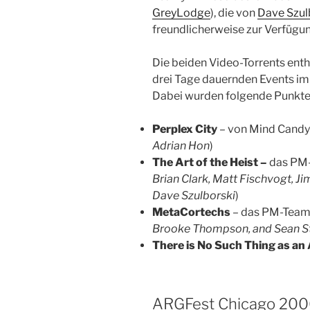
GreyLodge
), die von
Dave Szul
freundlicherweise zur Verfügun
Die beiden Video-Torrents enth
drei Tage dauernden Events im
Dabei wurden folgende Punkte 
Perplex City
– von Mind Candy
Adrian Hon
)
The Art of the Heist –
das PM
Brian Clark, Matt Fischvogt, J
Dave Szulborski
)
MetaCortechs
– das PM-Team
Brooke Thompson, and Sean S
There is No Such Thing as a
ARGFest Chicago 200