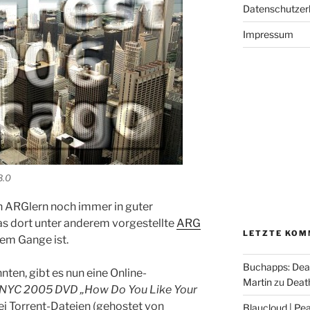
Datenschutzer
Impressum
3.0
n ARGlern noch immer in guter
das dort unter anderem vorgestellte
ARG
LETZTE KOM
em Gange ist.
Buchapps: Dea
nnten, gibt es nun eine Online-
Martin
zu
Death
NYC 2005 DVD „How Do You Like Your
ei Torrent-Dateien (gehostet von
Blaucloud | Pea