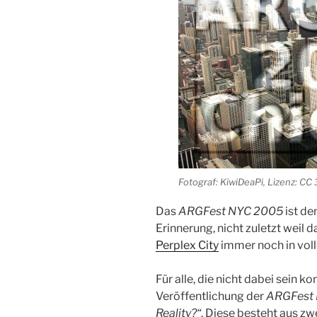
Fotograf: KiwiDeaPi, Lizenz: CC 
Das
ARGFest NYC 2005
ist de
Erinnerung, nicht zuletzt weil 
Perplex City
immer noch in voll
Für alle, die nicht dabei sein ko
Veröffentlichung der
ARGFest 
Reality?“
. Diese besteht aus zw