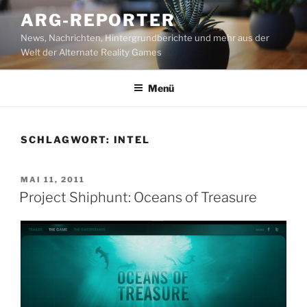
Zum
ARG-REPORTER
Inhalt
News, Nachrichten, Hintergrundberichte und mehr aus der
springen
Welt der Alternate Reality Games
Menü
SCHLAGWORT:
INTEL
VERÖFFENTLICHT
MAI 11, 2011
AM
Project Shiphunt: Oceans of Treasure