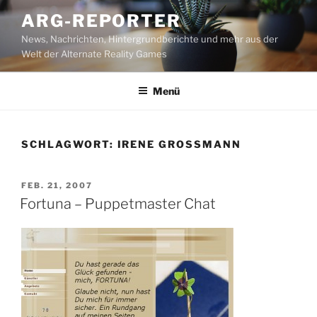
Zum
ARG-REPORTER
Inhalt
News, Nachrichten, Hintergrundberichte und mehr aus der
springen
Welt der Alternate Reality Games
Menü
SCHLAGWORT:
IRENE GROSSMANN
VERÖFFENTLICHT
FEB. 21, 2007
AM
Fortuna – Puppetmaster Chat