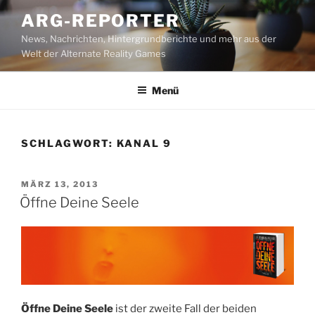
Zum
ARG-REPORTER
Inhalt
News, Nachrichten, Hintergrundberichte und mehr aus der
springen
Welt der Alternate Reality Games
Menü
SCHLAGWORT:
KANAL 9
VERÖFFENTLICHT
MÄRZ 13, 2013
AM
Öffne Deine Seele
Öffne Deine Seele
ist der zweite Fall der beiden