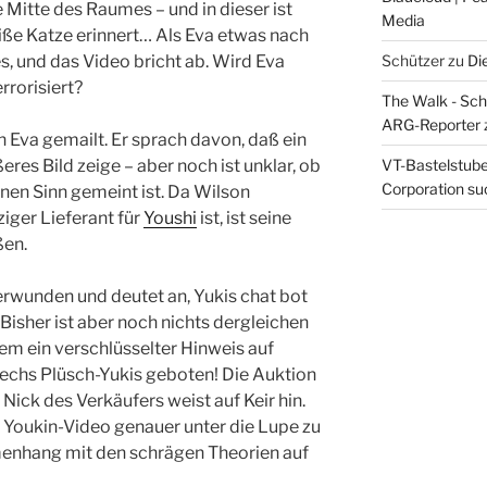
ie Mitte des Raumes – und in dieser ist
Media
iße Katze erinnert… Als Eva etwas nach
Schützer
zu
Di
s, und das Video bricht ab. Wird Eva
rorisiert?
The Walk - Schr
ARG-Reporter
n Eva gemailt. Er sprach davon, daß ein
VT-Bastelstube 
eres Bild zeige – aber noch ist unklar, ob
Corporation suc
nen Sinn gemeint ist. Da Wilson
iger Lieferant für
Youshi
ist, ist seine
ßen.
erwunden und deutet an, Yukis chat bot
Bisher ist aber noch nichts dergleichen
dem ein verschlüsselter Hinweis auf
sechs Plüsch-Yukis geboten! Die Auktion
 Nick des Verkäufers weist auf Keir hin.
 Youkin-Video genauer unter die Lupe zu
enhang mit den schrägen Theorien auf