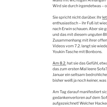
Mails mit wichtigen Anhängen
Wird sie durch irgendetwas – 
Sie spricht nicht darüber. Ihr
le
enthusiastisch – ihr Fuß ist wie
nach Erwin schauen. Aber sie g
und das mit diesem unguten Bli
Zusammenhang mit ihrer offen
Videos vom 7.2. langt sie wiede
Youkin-Tasche mit Bonbons.
Am 8.2.
hat sie das Gefühl, etw
das zum ersten Mal leere Sofa?
Januar ein seltsam bedrohlich
bisher weiß ja noch keiner, was
Am Tag darauf manifestiert sic
gedankenverloren auf dem Sofa
aufgezeichnet! Welcher Hacker