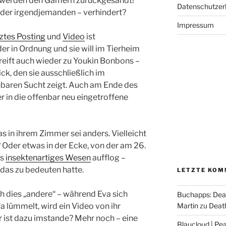
 werden den Gamern zurückgesandt!
Datenschutzer
oder irgendjemanden – verhindert?
Impressum
tztes Posting
und
Video
ist
der in Ordnung und sie will im Tierheim
reift auch wieder zu Youkin Bonbons –
ck, den sie ausschließlich im
baren Sucht zeigt. Auch am Ende des
r in die offenbar neu eingetroffene
as in ihrem Zimmer sei anders. Vielleicht
 Oder etwas in der Ecke, von der am 26.
es
insektenartiges Wesen
aufflog –
 das zu bedeuten hatte.
LETZTE KOM
h dies „andere“ – während Eva sich
Buchapps: Dea
Martin
zu
Death
 lümmelt, wird ein Video von ihr
 ist dazu imstande? Mehr noch – eine
Blaucloud | Pea