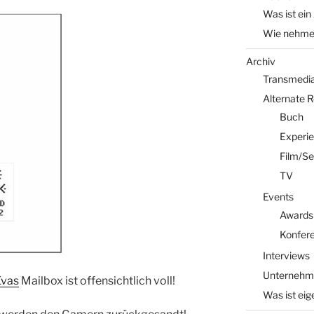
Was ist ein
Wie nehme 
Archiv
Transmedia 
Alternate 
Buch
Experi
Film/Se
TV
Events
Awards
Konfer
Interviews
Unternehm
Evas
Mailbox ist offensichtlich voll!
Was ist eig