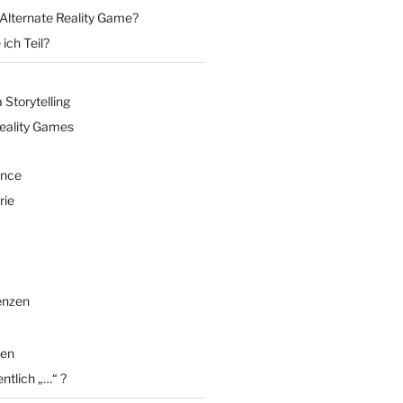
 Alternate Reality Game?
ich Teil?
Storytelling
Reality Games
ence
rie
enzen
en
entlich „…“ ?