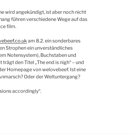
e wird angekündigt, ist aber noch nicht
hang führen verschiedene Wege auf das
ce film.
vebeef.co.uk
am 8.2. ein sonderbares
en Strophen ein unverständliches
inem Notensystem), Buchstaben und
 trägt den Titel „The end is nigh“ – und
 der Homepage von welovebeef. Ist eine
Anmarsch? Oder der Weltuntergang?
sions accordingly“.