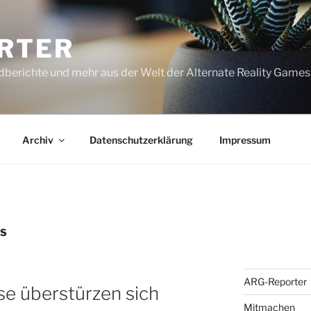
RTER
dberichte und mehr aus der Welt der Alternate Reality Games
Archiv
Datenschutzerklärung
Impressum
ES
ARG-Reporter
se überstürzen sich
Mitmachen