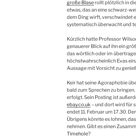
große Blase
rollt plötzlich in d
etwas, das an eine schwarz-we
dem Ding wirft, verschwindet e
systematisch überwacht und ter
Kürzlich hatte Professor Wilso
genauerer Blick auf ihn ein größ
das wörtlich oder im übertrage
höchstwahrscheinlich Evas einz
Aussage mit Vorsicht zu genie
Keir hat seine Agoraphobie üb
bald zum Sprechen zu bringen. 
erfolgt. Sein Posting ist außer
ebay.co.uk
– und dort wird für 
endet 11. Februar um 17.30. Der
Übrigens könnte es lohnen, das
nehmen. Gibt es einen Zusamm
Timehole
?