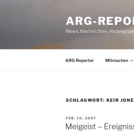
Zum
Inhalt
ARG-REPO
springen
News, Nachrichten, Hintergrun
ARG-Reporter
Mitmachen
SCHLAGWORT:
KEIR JON
VERÖFFENTLICHT
FEB. 10, 2007
AM
Meigeist – Ereignis