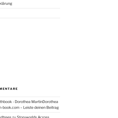
klärung
MENTARE
thbook - Dorothea MartinDorothea
-book.com – Leiste deinen Beitrag
rltrees
zu
Storyworlds Across