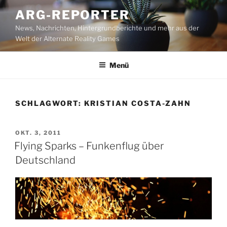
Zum
ARG-REPORTER
Inhalt
News, Nachrichten, Hintergrundberichte und mehr aus der
springen
Welt der Alternate Reality Games
Menü
SCHLAGWORT:
KRISTIAN COSTA-ZAHN
VERÖFFENTLICHT
OKT. 3, 2011
AM
Flying Sparks – Funkenflug über
Deutschland