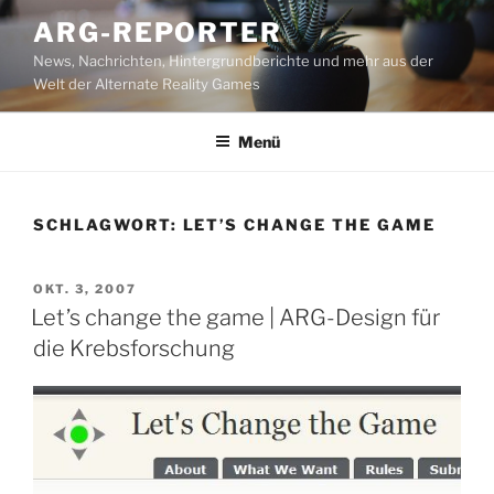
Zum
ARG-REPORTER
Inhalt
News, Nachrichten, Hintergrundberichte und mehr aus der
springen
Welt der Alternate Reality Games
Menü
SCHLAGWORT:
LET’S CHANGE THE GAME
VERÖFFENTLICHT
OKT. 3, 2007
AM
Let’s change the game | ARG-Design für
die Krebsforschung