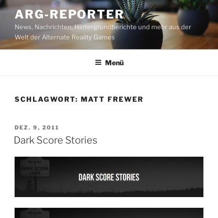
Zum
ARG-REPORTER
Inhalt
News, Nachrichten, Hintergrundberichte und mehr aus der
springen
Welt der Alternate Reality Games
Menü
SCHLAGWORT:
MATT FREWER
VERÖFFENTLICHT
DEZ. 9, 2011
AM
Dark Score Stories