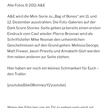
Alle Fotos © 2011 A&E
A&E wird die Mini-Serie zu „Bag of Bones“ am 11. und
12. Dezember ausstrahlen. Die Foto-Galerien auf der
Dark Score Stories-Seite geben ja bereits einen ersten
Eindruck vom Cast wieder: Pierce Brosnan wird als
Schriftsteller Mike Noonan den unheimlichen
Geschehnissen auf den Grund gehen. Melissa George,
Matt Frewer, Jason Priestly und Annabeth Gish werden
ihm neben anderen zur Seite stehen.
Hier haben wir noch ein kleines Schmankerl für Euch –
den Trailer:
[youtube]6be0BvimwyY[/youtube]
Wann der Film bei uns im TV zu sehen sein wird, ist