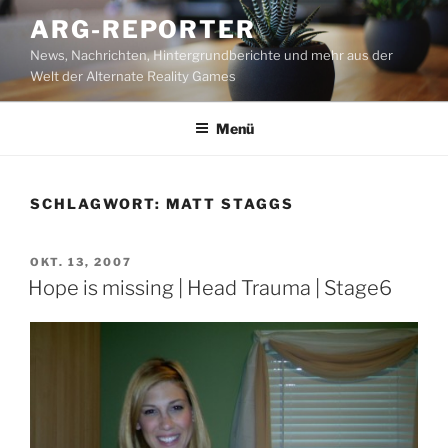
Zum
ARG-REPORTER
Inhalt
News, Nachrichten, Hintergrundberichte und mehr aus der
springen
Welt der Alternate Reality Games
Menü
SCHLAGWORT:
MATT STAGGS
VERÖFFENTLICHT
OKT. 13, 2007
AM
Hope is missing | Head Trauma | Stage6