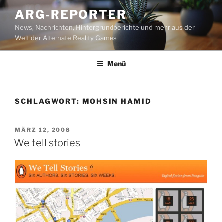
Zum
ARG-REPORTER
Inhalt
News, Nachrichten, Hintergrundberichte und mehr aus der
springen
Welt der Alternate Reality Games
Menü
SCHLAGWORT:
MOHSIN HAMID
VERÖFFENTLICHT
MÄRZ 12, 2008
AM
We tell stories