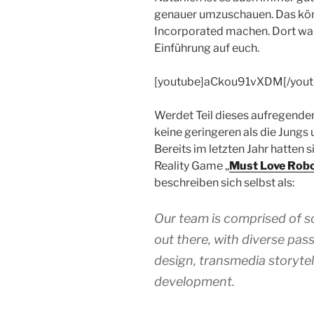
genauer umzuschauen. Das könn
Incorporated machen. Dort wart
Einführung auf euch.
[youtube]aCkou91vXDM[/yout
Werdet Teil dieses aufregend
keine geringeren als die Jung
Bereits im letzten Jahr hatten s
Reality Game „
Must Love Rob
beschreiben sich selbst als:
Our team is comprised of s
out there, with diverse pa
design, transmedia storytel
development.