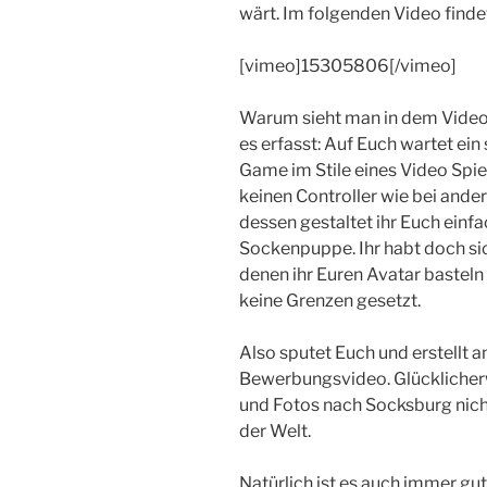
wärt. Im folgenden Video finde
[vimeo]15305806[/vimeo]
Warum sieht man in dem Video e
es erfasst: Auf Euch wartet ein
Game im Stile eines Video Spiel
keinen Controller wie bei ande
dessen gestaltet ihr Euch einfa
Sockenpuppe. Ihr habt doch sic
denen ihr Euren Avatar basteln
keine Grenzen gesetzt.
Also sputet Euch und erstellt 
Bewerbungsvideo. Glücklicher
und Fotos nach Socksburg nicht
der Welt.
Natürlich ist es auch immer gu