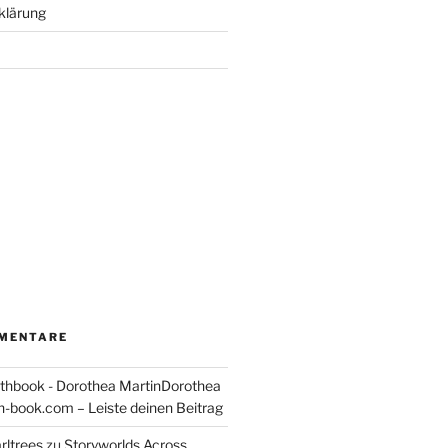
klärung
MENTARE
thbook - Dorothea MartinDorothea
-book.com – Leiste deinen Beitrag
rltrees
zu
Storyworlds Across