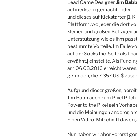
Lead Game Designer
Jim Bab
aufmerksam gemacht, indem er
und dieses auf
Kickstarter
[1. K
Plattform, wo jeder die dort vo
kleinen und großen Beträgen unt
Unterstützung wie es ihm pass
bestimmte Vorteile. Im Falle v
auf der Socks Inc. Seite als fin
erwähnt.] einstellte. Als Fundin
am 06.08.2010 erreicht waren.
gefunden, die 7.357 US-$ zu
Aufgrund dieser großen, berei
Jim Babb auch zum Pixel Pitch
Power to the Pixel sein Vorhab
und die Meinungen anderer, pro
Einen Video-Mitschnitt davon 
Nun haben wir aber vorerst ge