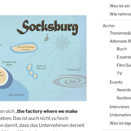
Was ist ein
Wie nehme 
Archiv
Transmedia 
Alternate 
Buch
Experi
Film/Se
TV
Events
Awards
Konfer
Interviews
n sich „
the factory where we make
Unternehm
ieben. Das ist auch nicht zu hoch
Was ist eig
hon damit, dass das Unternehmen derzeit