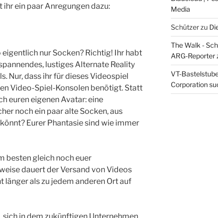
t ihr ein paar Anregungen dazu:
Media
Schützer
zu
Di
The Walk - Schr
igentlich nur Socken? Richtig! Ihr habt
ARG-Reporter
 spannendes, lustiges Alternate Reality
VT-Bastelstube 
s. Nur, dass ihr für dieses Videospiel
Corporation suc
ren Video-Spiel-Konsolen benötigt. Statt
ch euren eigenen Avatar: eine
her noch ein paar alte Socken, aus
 könnt? Eurer Phantasie sind wie immer
am besten gleich noch euer
weise dauert der Versand von Videos
 länger als zu jedem anderen Ort auf
t, sich in dem zukünftigen Unternehmen