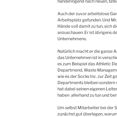
händeringend nach neuen, tatkr
Auch der zuvor arbeitslose Gary
Arbeitsplatz gefunden. Und Mr
Hände voll damit zu tun, sich 
anzuschauen. Er ist übrigens d
Unternehmens.
Natürlich macht er die ganze Ar
das Unternehmen ist in verschi
es zum Beispiel das Athletic D
Departmend, Waste Manageme
wie es der Socks Inc. zur Zeit g
Departments bleiben sondern v
hat dabei seinen eigenen Leiter
haben allerhand zu tun und ben
Um selbst Mitarbeiter bei der S
zunächst gut überlegen, warum i