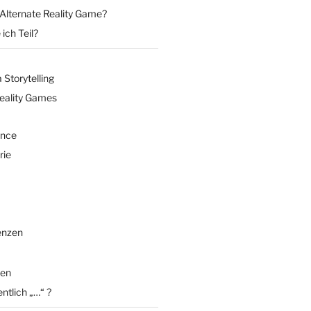
 Alternate Reality Game?
ich Teil?
Storytelling
Reality Games
ence
rie
enzen
en
entlich „…“ ?