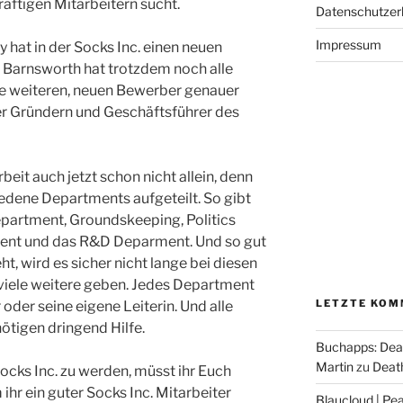
äftigen Mitarbeitern sucht.
Datenschutzer
Impressum
 hat in der Socks Inc. einen neuen
. Barnsworth hat trotzdem noch alle
die weiteren, neuen Bewerber genauer
er Gründern und Geschäftsführer des
beit auch jetzt schon nicht allein, denn
edene Departments aufgeteilt. So gibt
epartment, Groundskeeping, Politics
nt und das R&D Deparment. Und so gut
eht, wird es sicher nicht lange bei diesen
iele weitere geben. Jedes Department
LETZTE KOM
 oder seine eigene Leiterin. Und alle
ötigen dringend Hilfe.
Buchapps: Dea
Martin
zu
Death
ocks Inc. zu werden, müsst ihr Euch
hr ein guter Socks Inc. Mitarbeiter
Blaucloud | Pea