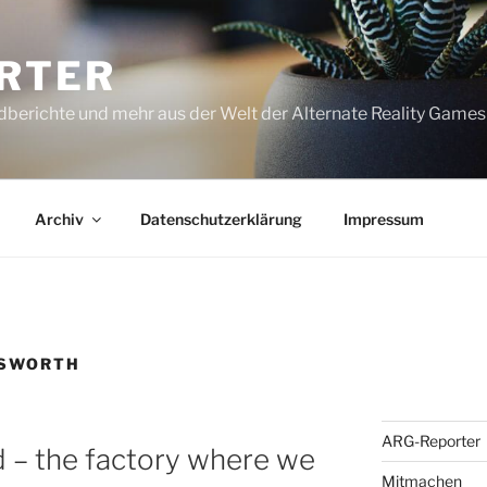
RTER
dberichte und mehr aus der Welt der Alternate Reality Games
Archiv
Datenschutzerklärung
Impressum
NSWORTH
ARG-Reporter
 – the factory where we
Mitmachen