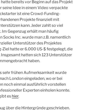
b
hatte bereits vor Beginn auf das Projekt
 seine Idee in einem Video verpackte
ickstarter ist eine Crowd-Funding-
rhandenen Projekte finanziell mit
erstützen kann. Jeder zahlt so viel
t. Im Gegenzug erhält man häufig
on Socks Inc. wurde man z.B. namentlich
anzieller Unterstützer des Projektes
g-Ziel hatte er 6.000 US-$ festgelegt, die
 Insgesamt hatten sich 123 Unterstützer
sammengebracht haben.
ts sehr frühen Aufmerksamkeit wurde
 nach London eingeladen, wo er bei
en noch einmal ausführlich vorstellen
fessioneller Experten einholen konnte.
gibt es
hier
.
nug über die Hintergründe geschrieben.