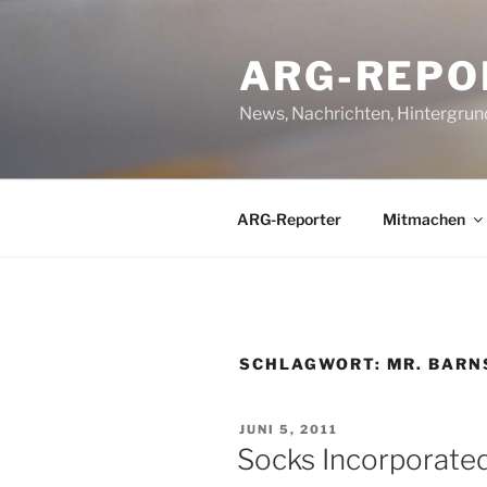
Zum
Inhalt
ARG-REPO
springen
News, Nachrichten, Hintergrun
ARG-Reporter
Mitmachen
SCHLAGWORT:
MR. BAR
VERÖFFENTLICHT
JUNI 5, 2011
AM
Socks Incorporated