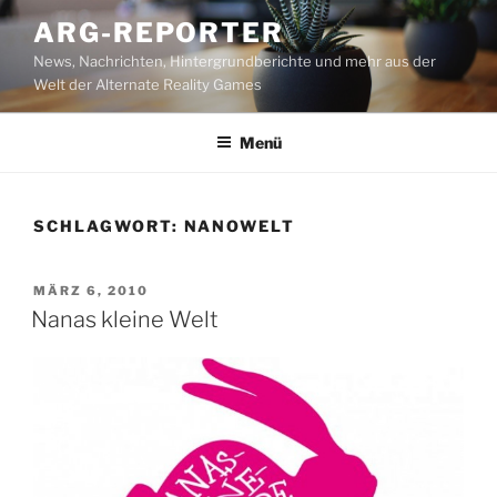
Zum
ARG-REPORTER
Inhalt
News, Nachrichten, Hintergrundberichte und mehr aus der
springen
Welt der Alternate Reality Games
Menü
SCHLAGWORT:
NANOWELT
VERÖFFENTLICHT
MÄRZ 6, 2010
AM
Nanas kleine Welt