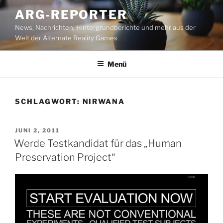
Zum
ARG-REPORTER
Inhalt
News, Nachrichten, Hintergrundberichte und mehr aus der
springen
Welt der Alternate Reality Games
Menü
SCHLAGWORT:
NIRWANA
VERÖFFENTLICHT
JUNI 2, 2011
AM
Werde Testkandidat für das „Human
Preservation Project“