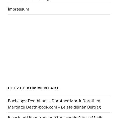
Impressum
LETZTE KOMMENTARE
Buchapps: Deathbook - Dorothea MartinDorothea
Martin
zu
Death-book.com – Leiste deinen Beitrag
Blaucloud | Pearltrees
zu
Storyworlds Across Media