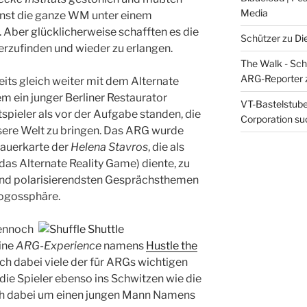
Media
onst die ganze WM unter einem
 Aber glücklicherweise schafften es die
Schützer
zu
Di
rzufinden und wieder zu erlangen.
The Walk - Schr
ARG-Reporter
its gleich weiter mit dem Alternate
dem ein junger Berliner Restaurator
VT-Bastelstube 
tspieler als vor der Aufgabe standen, die
Corporation suc
nsere Welt zu bringen. Das ARG wurde
rauerkarte der
Helena Stavros
, die als
das Alternate Reality Game) diente, zu
und polarisierendsten Gesprächsthemen
logossphäre.
dennoch
eine
ARG-Experience
namens
Hustle the
ch dabei viele der für ARGs wichtigen
ie Spieler ebenso ins Schwitzen wie die
ich dabei um einen jungen Mann Namens