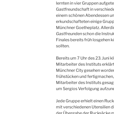
lernten in vier Gruppen aufget
Gastfreundschaft in verschied
einem schönen Abendessen und
erkundschafteten einige Grup
Münchner Goetheplatz. Allerd
Gastfreunden
schon die Instru
Finales bereits früh losgehen k
sollten.
Bereits um 7 Uhr des 23. Juni k
Mitarbeiter des Instituts erklä
Münchner City gesehen worden w
frühstücken und fertigmachen, 
Mitarbeiter des Instituts gesag
um Sergios Verfolgung aufzu
Jede Gruppe erhielt einen Ruc
mit verschiedenen Utensilien d
der Übergabe der Rucksäcke mu