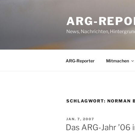
Zum
Inhalt
ARG-REPO
springen
News, Nachrichten, Hintergrun
ARG-Reporter
Mitmachen
SCHLAGWORT:
NORMAN B
VERÖFFENTLICHT
JAN. 7, 2007
AM
Das ARG-Jahr ’06 