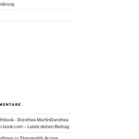
klärung
MENTARE
thbook - Dorothea MartinDorothea
-book.com – Leiste deinen Beitrag
rltrees
zu
Storyworlds Across