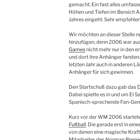
gemacht. Ein fast alles umfas
Höhen und Tiefen im Bereich Al
Jahres eingeht. Sehr empfehle
Wir möchten an dieser Stelle n
hinzufügen, denn 2006 war auc
Games
nicht mehr nur in den 
und dort ihre Anhänger fanden
letzten Jahr auch in anderen L
Anhänger für sich gewinnen.
Den Startschuß dazu gab das
Dabei spielte es in und um El S
Spanisch-sprechende Fan-Gem
Kurz vor der WM 2006 starte
Fußball
. Die gerade erst in ei
von denen eine magische Kraf
Mitarbeiter des
Norman Brenne