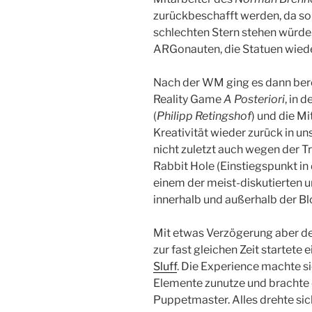
zurückbeschafft werden, da s
schlechten Stern stehen würde.
ARGonauten, die Statuen wiede
Nach der WM ging es dann bere
Reality Game
A Posteriori
, in 
(
Philipp Retingshof
) und die Mi
Kreativität wieder zurück in u
nicht zuletzt auch wegen der T
Rabbit Hole (Einstiegspunkt in 
einem der meist-diskutierten 
innerhalb und außerhalb der B
Mit etwas Verzögerung aber 
zur fast gleichen Zeit startete 
Sluff
. Die Experience machte si
Elemente zunutze und brachte d
Puppetmaster. Alles drehte s