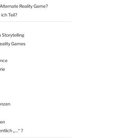
 Alternate Reality Game?
ich Teil?
Storytelling
Reality Games
ence
rie
enzen
en
entlich „…“ ?