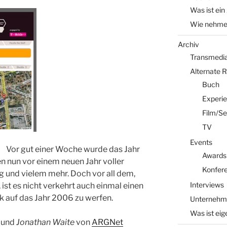
Was ist ein
Wie nehme 
Archiv
Transmedia 
Alternate 
Buch
Experi
Film/Se
TV
Events
Vor gut einer Woche wurde das Jahr
Awards
n nun vor einem neuen Jahr voller
Konfer
 und vielem mehr. Doch vor all dem,
Interviews
ist es nicht verkehrt auch einmal einen
auf das Jahr 2006 zu werfen.
Unternehm
Was ist eig
und
Jonathan Waite
von
ARGNet