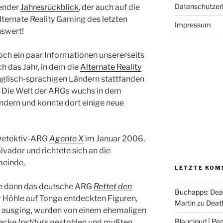
Datenschutzer
sender
Jahresrückblick
, der auch auf die
ternate Reality Gaming des letzten
Impressum
nswert!
och ein paar Informationen unsererseits
h das Jahr, in dem die
Alternate Reality
englisch-sprachigen Ländern stattfanden
. Die Welt der ARGs wuchs in dem
ändern und konnte dort einige neue
 Detektiv-ARG
Agente X
im Januar 2006.
alvador und richtete sich an die
einde.
LETZTE KOM
te dann das deutsche ARG
Rettet den
Buchapps: Dea
ner Höhle auf Tonga entdeckten Figuren,
Martin
zu
Death
t ausging, wurden von einem ehemaligen
Blaucloud | Pea
cke Instituts
gestohlen und mußten