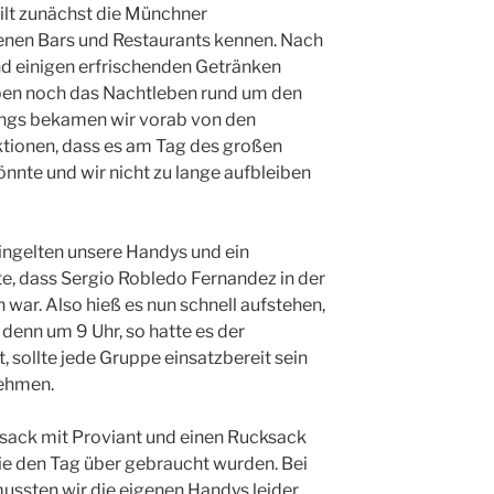
eilt zunächst die Münchner
enen Bars und Restaurants kennen. Nach
 einigen erfrischenden Getränken
pen noch das Nachtleben rund um den
ings bekamen wir vorab von den
ktionen, dass es am Tag des großen
önnte und wir nicht zu lange aufbleiben
lingelten unsere Handys und ein
rte, dass Sergio Robledo Fernandez in der
ar. Also hieß es nun schnell aufstehen,
denn um 9 Uhr, so hatte es der
t, sollte jede Gruppe einsatzbereit sein
nehmen.
ksack mit Proviant und einen Rucksack
ie den Tag über gebraucht wurden. Bei
ssten wir die eigenen Handys leider