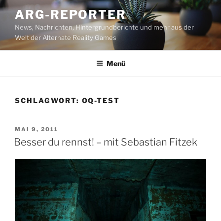
Zum
ARG-REPORTER
Inhalt
News, Nachrichten, Hintergrundberichte und mehr aus der
springen
Welt der Alternate Reality Games
Menü
SCHLAGWORT:
OQ-TEST
VERÖFFENTLICHT
MAI 9, 2011
AM
Besser du rennst! – mit Sebastian Fitzek