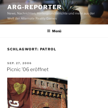
Zum
ARG-REPORTER
Inhalt
News, Nachrichten, Hintergrundberichte und mehr aus der
springen
Welt der Alternate Reality Games
Menü
SCHLAGWORT:
PATROL
VERÖFFENTLICHT
SEP. 27, 2006
AM
Picnic ’06 eröffnet