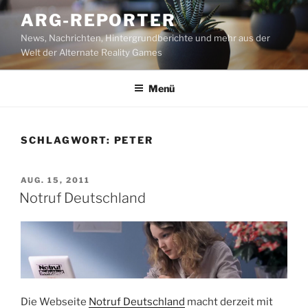
Zum
ARG-REPORTER
Inhalt
News, Nachrichten, Hintergrundberichte und mehr aus der
springen
Welt der Alternate Reality Games
Menü
SCHLAGWORT:
PETER
VERÖFFENTLICHT
AUG. 15, 2011
AM
Notruf Deutschland
Die Webseite
Notruf Deutschland
macht derzeit mit