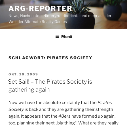
Zum
ARG-REPORTER
Inhalt
News, Nachrichten, Hintergrundberichte und mehr aus der
springen
Welt der Alternate Reality Games
Menü
SCHLAGWORT:
PIRATES SOCIETY
VERÖFFENTLICHT
OKT. 28, 2009
AM
Set Sail! – The Pirates Society is
gathering again
Now we have the absolute certainty that the
Pirates
Society
is back and they are gathering their strength
again. It appears that the
48ers
have formed up again,
too, planning their next „big thing“. What are they really