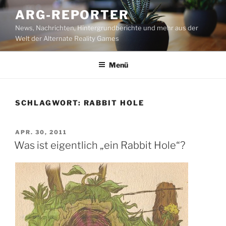
Zum
ARG-REPORTER
Inhalt
News, Nachrichten, Hintergrundberichte und mehr aus der
springen
Welt der Alternate Reality Games
Menü
SCHLAGWORT:
RABBIT HOLE
VERÖFFENTLICHT
APR. 30, 2011
AM
Was ist eigentlich „ein Rabbit Hole“?