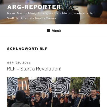
Zum
ARG-REPORTER
Inhalt
News, Nachrichten, Hintergrundberichte und mehr aus der
springen
Welt der Alternate Reality Games
Menü
SCHLAGWORT:
RLF
VERÖFFENTLICHT
SEP. 25, 2013
AM
RLF – Start a Revolution!