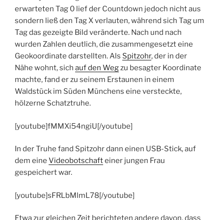
erwarteten Tag 0 lief der Countdown jedoch nicht aus
sondern ließ den Tag X verlauten, während sich Tag um
Tag das gezeigte Bild veränderte. Nach und nach
wurden Zahlen deutlich, die zusammengesetzt eine
Geokoordinate darstellten. Als
Spitzohr
, der in der
Nähe wohnt, sich
auf den Weg
zu besagter Koordinate
machte, fand er zu seinem Erstaunen in einem
Waldstück im Süden Münchens eine versteckte,
hölzerne Schatztruhe.
[youtube]fMMXi54ngiU[/youtube]
In der Truhe fand Spitzohr dann einen USB-Stick, auf
dem eine
Videobotschaft
einer jungen Frau
gespeichert war.
[youtube]sFRLbMlmL78[/youtube]
Etwa zur gleichen Zeit berichteten andere davon, dass