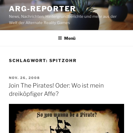
Zum
ARG-REPORTER
Inhalt
News, Nachrichten, Hintergrundberichte und mehr aus der
springen
Welt der Alternate Reality Games
Menü
SCHLAGWORT:
SPITZOHR
VERÖFFENTLICHT
NOV. 26, 2008
AM
Join The Pirates! Oder: Wo ist mein
dreiköpfiger Affe?