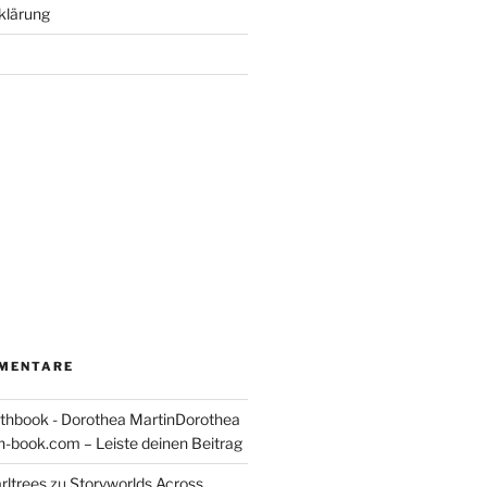
klärung
MENTARE
thbook - Dorothea MartinDorothea
-book.com – Leiste deinen Beitrag
rltrees
zu
Storyworlds Across