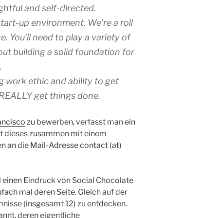
ghtful and self-directed.
tart-up environment. We’re a roll
e. You’ll need to play a variety of
ut building a solid foundation for
.
work ethic and ability to get
REALLY get things done.
rancisco
zu bewerben, verfasst man ein
kt dieses zusammen mit einem
 an die Mail-Adresse contact (at)
 einen Eindruck von Social Chocolate
fach mal deren Seite. Gleich auf der
imnisse (insgesamt 12) zu entdecken.
nt, deren eigentliche