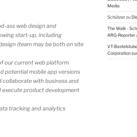
Media
Schützer
zu
Di
bad-ass web design and
The Walk - Schr
wing start-up, including
ARG-Reporter
 design (team may be both on site
VT-Bastelstube 
Corporation suc
f our current web platform
nd potential mobile app versions
d collaborate with business and
nd execute product development
data tracking and analytics