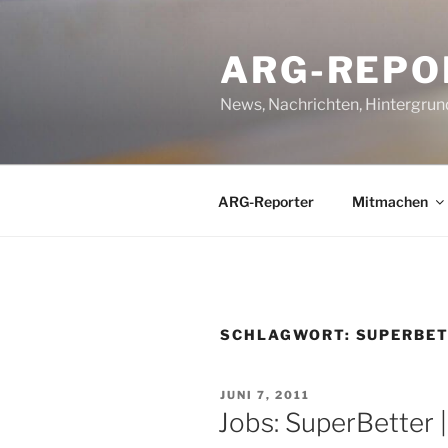
Zum
Inhalt
ARG-REPO
springen
News, Nachrichten, Hintergrun
ARG-Reporter
Mitmachen
SCHLAGWORT:
SUPERBE
VERÖFFENTLICHT
JUNI 7, 2011
AM
Jobs: SuperBetter 