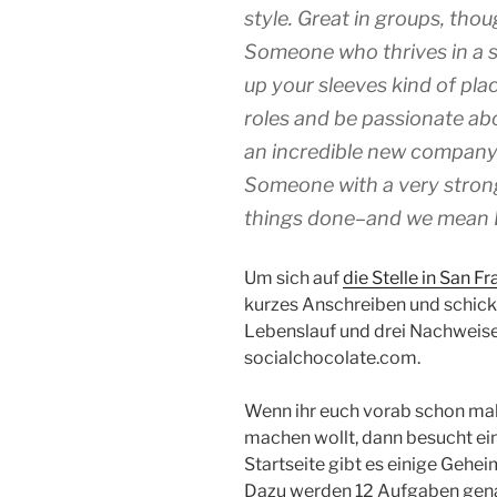
style. Great in groups, thou
Someone who thrives in a s
up your sleeves kind of plac
roles and be passionate abo
an incredible new company
Someone with a very strong 
things done–and we mean 
Um sich auf
die Stelle in San F
kurzes Anschreiben und schic
Lebenslauf und drei Nachweisen
socialchocolate.com.
Wenn ihr euch vorab schon mal
machen wollt, dann besucht ein
Startseite gibt es einige Gehe
Dazu werden 12 Aufgaben genan