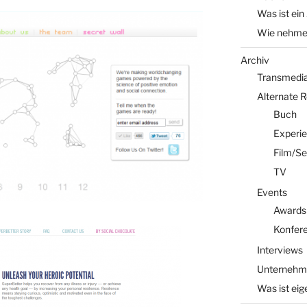
Was ist ein
Wie nehme 
Archiv
Transmedia 
Alternate 
Buch
Experi
Film/Se
TV
Events
Awards
Konfer
Interviews
Unternehm
Was ist eig