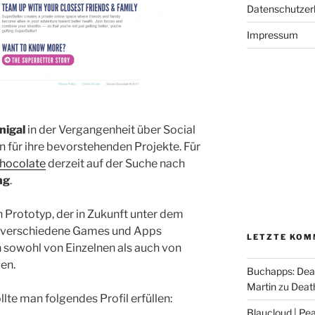
Datenschutzer
Impressum
nigal
in der Vergangenheit über Social
 für ihre bevorstehenden Projekte. Für
Chocolate
derzeit auf der Suche nach
ng
.
n Prototyp, der in Zukunft unter dem
 verschiedene Games und Apps
LETZTE KOM
 sowohl von Einzelnen als auch von
en.
Buchapps: Dea
Martin
zu
Death
llte man folgendes Profil erfüllen:
Blaucloud | Pea