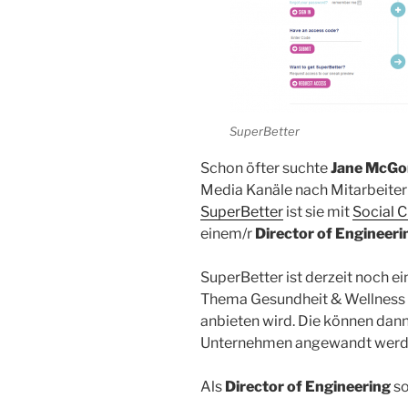
SuperBetter
Schon öfter suchte
Jane McGo
Media Kanäle nach Mitarbeitern
SuperBetter
ist sie mit
Social 
einem/r
Director of Engineeri
SuperBetter ist derzeit noch ei
Thema Gesundheit & Wellness
anbieten wird. Die können dann
Unternehmen angewandt werd
Als
Director of Engineering
so