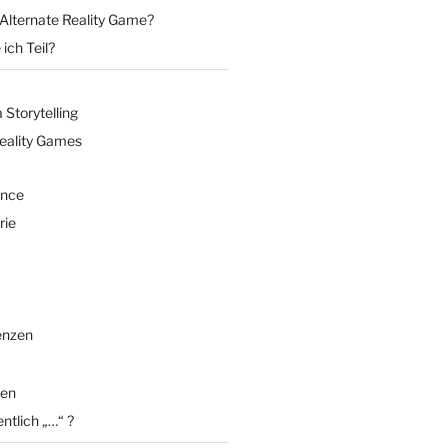
 Alternate Reality Game?
ich Teil?
Storytelling
Reality Games
ence
rie
enzen
en
entlich „…“ ?