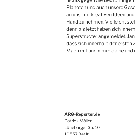
nichts gegen die Bedrohungen 
Planeten und auch unsere Gesell
an uns, mit kreativen Ideen un
Hand zu nehmen. Vielleicht stel
denn bis jetzt haben sich inner
Superstructer angemeldet. Jan
dass sich innerhalb der erste
Mach mit und nimm deine und u
ARG-Reporter.de
Patrick Möller
Lüneburger Str. 10
10557 Berlin