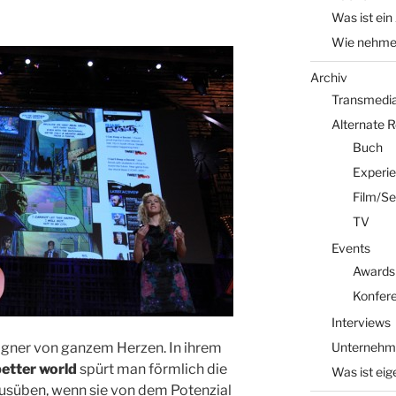
Was ist ein
Wie nehme 
Archiv
Transmedia 
Alternate 
Buch
Experi
Film/Se
TV
Events
Awards
Konfer
Interviews
gner von ganzem Herzen. In ihrem
Unternehm
etter world
spürt man förmlich die
Was ist eig
 ausüben, wenn sie von dem Potenzial