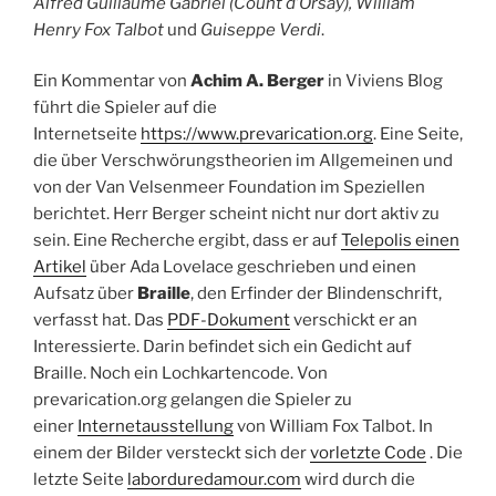
Alfred Guillaume Gabriel (Count d’Orsay), William
Henry Fox Talbot
und
Guiseppe Verdi
.
Ein Kommentar von
Achim A. Berger
in Viviens Blog
führt die Spieler auf die
Internetseite
https://www.prevarication.org
. Eine Seite,
die über Verschwörungstheorien im Allgemeinen und
von der Van Velsenmeer Foundation im Speziellen
berichtet. Herr Berger scheint nicht nur dort aktiv zu
sein. Eine Recherche ergibt, dass er auf
Telepolis einen
Artikel
über Ada Lovelace geschrieben und einen
Aufsatz über
Braille
, den Erfinder der Blindenschrift,
verfasst hat. Das
PDF-Dokument
verschickt er an
Interessierte. Darin befindet sich ein Gedicht auf
Braille. Noch ein Lochkartencode. Von
prevarication.org gelangen die Spieler zu
einer
Internetausstellung
von William Fox Talbot. In
einem der Bilder versteckt sich der
vorletzte Code
. Die
letzte Seite
laborduredamour.com
wird durch die