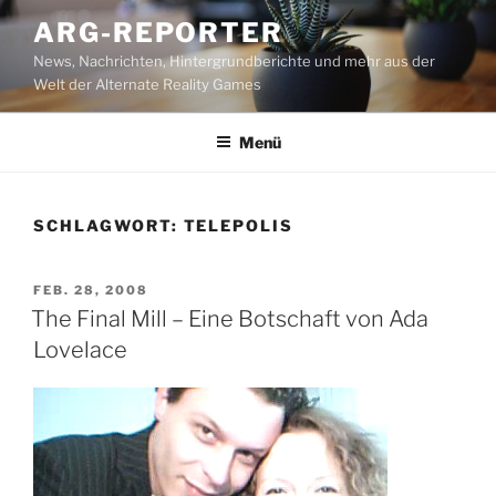
Zum
ARG-REPORTER
Inhalt
News, Nachrichten, Hintergrundberichte und mehr aus der
springen
Welt der Alternate Reality Games
Menü
SCHLAGWORT:
TELEPOLIS
VERÖFFENTLICHT
FEB. 28, 2008
AM
The Final Mill – Eine Botschaft von Ada
Lovelace