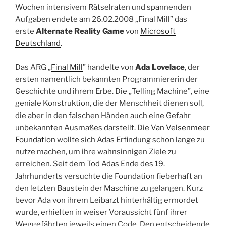
Wochen intensivem Rätselraten und spannenden
Aufgaben endete am 26.02.2008 „Final Mill” das
erste
Alternate Reality Game
von
Microsoft
Deutschland
.
Das ARG „
Final Mill
” handelte von
Ada Lovelace
, der
ersten namentlich bekannten Programmiererin der
Geschichte und ihrem Erbe. Die „Telling Machine”, eine
geniale Konstruktion, die der Menschheit dienen soll,
die aber in den falschen Händen auch eine Gefahr
unbekannten Ausmaßes darstellt. Die
Van Velsenmeer
Foundation
wollte sich Adas Erfindung schon lange zu
nutze machen, um ihre wahnsinnigen Ziele zu
erreichen. Seit dem Tod Adas Ende des 19.
Jahrhunderts versuchte die Foundation fieberhaft an
den letzten Baustein der Maschine zu gelangen. Kurz
bevor Ada von ihrem Leibarzt hinterhältig ermordet
wurde, erhielten in weiser Voraussicht fünf ihrer
Weggefährten jeweils einen Code. Den entscheidende